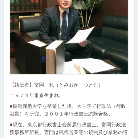
【執筆者】富岡 勉（とみおか つとむ）
１９７４年東京生まれ。
■慶應義塾大学を卒業した後、大学院で行政法（行政
裁量）を研究。２００１年行政書士試験合格。
■現在、東京都行政書士会所属行政書士、富岡行政法
務事務所所長。
専門は風俗営業等の規制及び業務の適