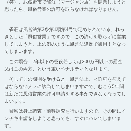
（笑）、武蔵野市で雀荘（マージャン店）を開業しようと
思ったら、風俗営業の許可を取らなければなりません。
雀荘は風営法第2条第1項第4号で定められている、れっ
きとした「風俗営業」ですので、この許可を取らずに営業
してしまうと、上の例のように風営法違反で御用！となっ
てしまいます。
この場合、2年以下の懲役若しくは200万円以下の罰金
又はこの両方、という重いペナルティとなります。
そしてこの罰則を受けると、風営法上、＜許可を与えて
はならない人＞に該当してしまいますので、むこう5年間
は新たに風俗営業の許可申請をする事ができなくなってし
まいます。
警察は身上調査・前科調査を行いますので、その間にイ
ンチキ申請をしようと思っても、すぐにバレてしまいま
す。