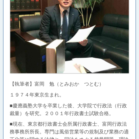
【執筆者】富岡 勉（とみおか つとむ）
１９７４年東京生まれ。
■慶應義塾大学を卒業した後、大学院で行政法（行政
裁量）を研究。２００１年行政書士試験合格。
■現在、東京都行政書士会所属行政書士、富岡行政法
務事務所所長。
専門は風俗営業等の規制及び業務の適