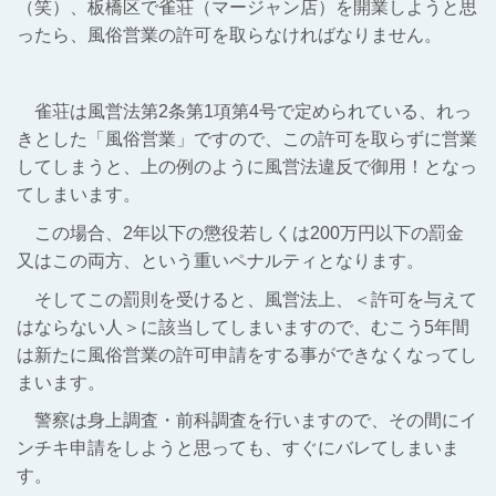
（笑）、板橋区で雀荘（マージャン店）を開業しようと思
ったら、風俗営業の許可を取らなければなりません。
雀荘は風営法第2条第1項第4号で定められている、れっ
きとした「風俗営業」ですので、この許可を取らずに営業
してしまうと、上の例のように風営法違反で御用！となっ
てしまいます。
この場合、2年以下の懲役若しくは200万円以下の罰金
又はこの両方、という重いペナルティとなります。
そしてこの罰則を受けると、風営法上、＜許可を与えて
はならない人＞に該当してしまいますので、むこう5年間
は新たに風俗営業の許可申請をする事ができなくなってし
まいます。
警察は身上調査・前科調査を行いますので、その間にイ
ンチキ申請をしようと思っても、すぐにバレてしまいま
す。