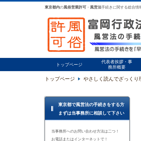
東京都内
の
風俗営業許可
・
風営法
手続きに関する総合情
代表者挨拶・事
トップページ
務所概要
トップページ
やさしく読んでざっくり
東京都で風営法の手続きをする方
まずは当事務所に相談して下さい
当事務所へのお問い合わせ方法は二つ！
お電話またはインターネットで！