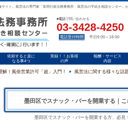
報サイト。風営法の専門家「富岡行政法務事務所・風営法の手続き相談センター」
■
電話
で問い合わせる
03-3428-4250
電話受付時間
平日9:00～18:00
依頼すると楽に
実録！！お客様
報酬・サービス
なる事4つ
の声
内容
理解！風俗営業許可「超」入門！
風営法に関する様々な話
墨田区でスナック・バーを開業する｜こ
墨田区でスナック・バーを開業する方、必見