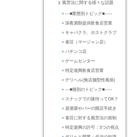
風営法に関する様々な話題
---■業態別トピック■-----
深夜酒類提供飲食店営業
キャバクラ、ホストクラブ
雀荘（マージャン店）
パチンコ店
ゲームセンター
特定遊興飲食店営業
デリヘル(無店舗型性風俗)
---■個別のトピック■-----
スナックでの接待ってOK？
居酒屋やバーの開店手続き
雀荘に対する風営法の規制
特定遊興の許可：3つの視点
デリヘル開業：必須の知識