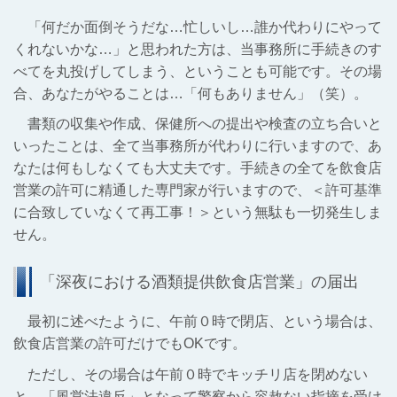
「何だか面倒そうだな…忙しいし…誰か代わりにやって
くれないかな…」と思われた方は、当事務所に手続きのす
べてを丸投げしてしまう、ということも可能です。その場
合、あなたがやることは…「何もありません」（笑）。
書類の収集や作成、保健所への提出や検査の立ち合いと
いったことは、全て当事務所が代わりに行いますので、あ
なたは何もしなくても大丈夫です。手続きの全てを飲食店
営業の許可に精通した専門家が行いますので、＜許可基準
に合致していなくて再工事！＞という無駄も一切発生しま
せん。
「深夜における酒類提供飲食店営業」の届出
最初に述べたように、午前０時で閉店、という場合は、
飲食店営業の許可だけでもOKです。
ただし、その場合は午前０時でキッチリ店を閉めない
と、「風営法違反」となって警察から容赦ない指摘を受け