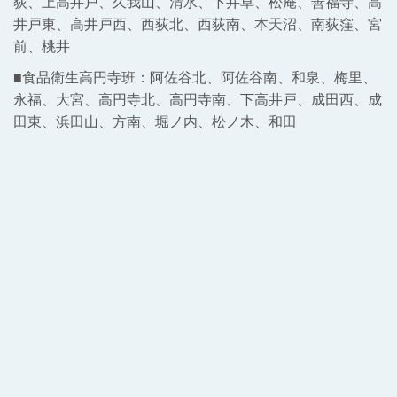
荻、上高井戸、久我山、清水、下井草、松庵、善福寺、高
井戸東、高井戸西、西荻北、西荻南、本天沼、南荻窪、宮
前、桃井
■食品衛生高円寺班：阿佐谷北、阿佐谷南、和泉、梅里、
永福、大宮、高円寺北、高円寺南、下高井戸、成田西、成
田東、浜田山、方南、堀ノ内、松ノ木、和田