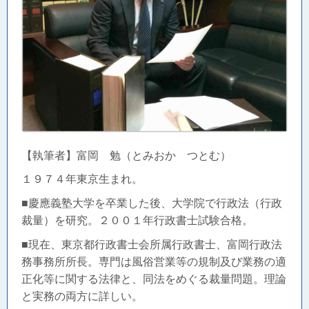
【執筆者】富岡 勉（とみおか つとむ）
１９７４年東京生まれ。
■慶應義塾大学を卒業した後、大学院で行政法（行政
裁量）を研究。２００１年行政書士試験合格。
■現在、東京都行政書士会所属行政書士、富岡行政法
務事務所所長。
専門は風俗営業等の規制及び業務の適
正化等に関する法律と、同法をめぐる裁量問題。理論
と実務の両方に詳しい。