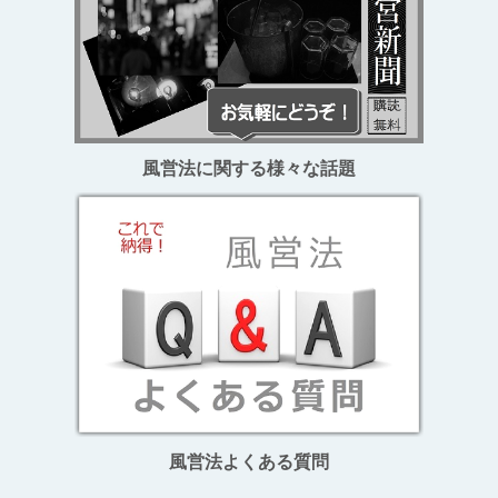
風営法に関する様々な話題
風営法よくある質問