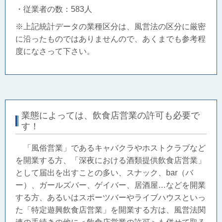
・従業者の数：583人
※上記統計データの業種区分は、風営法の区分に厳密
に沿ったものではありませんので、あくまでも参考程
度になさって下さい。
業態によっては、飲食店営業の許可も必要で
す！
「風俗営業」であるキャバクラやホストクラブなど
を開業する方、「深夜における酒類提供飲食店営業」
として届出を出すことの多い、スナック、bar（バ
ー）、ガールズバー、ゲイバー、居酒屋…などを開業
する方、あるいはスポーツバーやライブハウスといっ
た「特定遊興飲食店営業」を開業する方は、風営法関