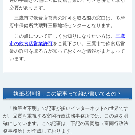
連の手続きの他に＜飲食店営業の許可＞も併せて取る
必要があります。
三鷹市で飲食店営業の許可を取る際の窓口は、多摩
府中保健所武蔵野三鷹地域センターとなります。
この点について詳しくお知りになりたい方は、
三鷹
市の飲食店営業許可
をご覧下さい。三鷹市で飲食店営
業の許可を取る方が知っておくべき情報がまとまって
います。
執筆者情報：この記事って誰が書いてるの？
「執筆者不明」の記事が多いインターネットの世界です
が、品質を重視する富岡行政法務事務所では、この点を明
確にしています。この記事は、下記の富岡勉（富岡行政法
務事務所）が作成しております。