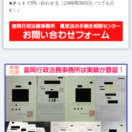
■
ネット
で問い合わせる（24時間365日いつでもO
K！）