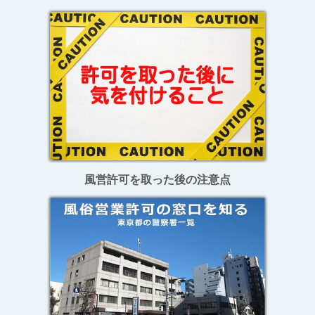
風営許可を取った後の注意点