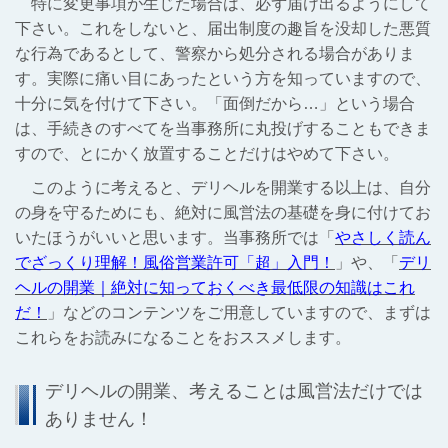
特に変更事項が生じた場合は、必ず届け出るようにして
下さい。これをしないと、届出制度の趣旨を没却した悪質
な行為であるとして、警察から処分される場合がありま
す。実際に痛い目にあったという方を知っていますので、
十分に気を付けて下さい。「面倒だから…」という場合
は、手続きのすべてを当事務所に丸投げすることもできま
すので、とにかく放置することだけはやめて下さい。
このように考えると、デリヘルを開業する以上は、自分
の身を守るためにも、絶対に風営法の基礎を身に付けてお
いたほうがいいと思います。当事務所では「
やさしく読ん
でざっくり理解！風俗営業許可「超」入門！
」や、「
デリ
ヘルの開業｜絶対に知っておくべき最低限の知識はこれ
だ！
」などのコンテンツをご用意していますので、まずは
これらをお読みになることをおススメします。
デリヘルの開業、考えることは風営法だけでは
ありません！