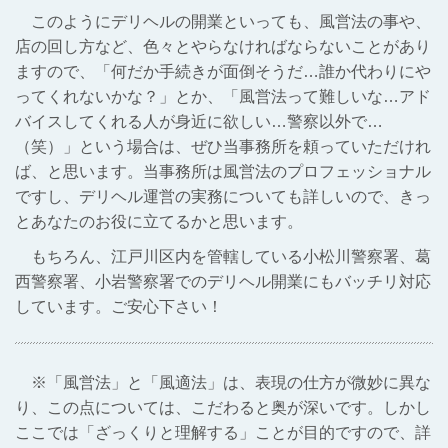
このようにデリヘルの開業といっても、風営法の事や、
店の回し方など、色々とやらなければならないことがあり
ますので、「何だか手続きが面倒そうだ…誰か代わりにや
ってくれないかな？」とか、「風営法って難しいな…アド
バイスしてくれる人が身近に欲しい…警察以外で…
（笑）」という場合は、ぜひ当事務所を頼っていただけれ
ば、と思います。当事務所は風営法のプロフェッショナル
ですし、デリヘル運営の実務についても詳しいので、きっ
とあなたのお役に立てるかと思います。
もちろん、江戸川区内を管轄している小松川警察署、葛
西警察署、小岩警察署でのデリヘル開業にもバッチリ対応
しています。ご安心下さい！
※「風営法」と「風適法」は、表現の仕方が微妙に異な
り、この点については、こだわると奥が深いです。しかし
ここでは「ざっくりと理解する」ことが目的ですので、詳