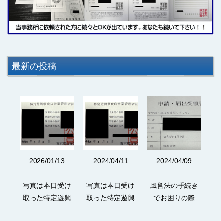
最新の投稿
3
2026/01/13
2024/04/11
2024/04/09
続き
写真は本日受け
写真は本日受け
風営法の手続き
写
際
取った特定遊興
取った特定遊興
でお困りの際
し
政法
飲食店営業の管
飲食店営業の管
は、富岡行政法
の