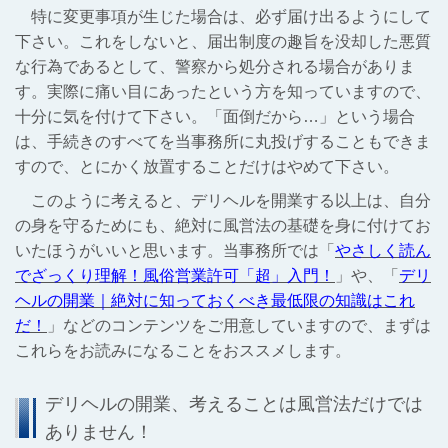
特に変更事項が生じた場合は、必ず届け出るようにして
下さい。これをしないと、届出制度の趣旨を没却した悪質
な行為であるとして、警察から処分される場合がありま
す。実際に痛い目にあったという方を知っていますので、
十分に気を付けて下さい。「面倒だから…」という場合
は、手続きのすべてを当事務所に丸投げすることもできま
すので、とにかく放置することだけはやめて下さい。
このように考えると、デリヘルを開業する以上は、自分
の身を守るためにも、絶対に風営法の基礎を身に付けてお
いたほうがいいと思います。当事務所では「
やさしく読ん
でざっくり理解！風俗営業許可「超」入門！
」や、「
デリ
ヘルの開業｜絶対に知っておくべき最低限の知識はこれ
だ！
」などのコンテンツをご用意していますので、まずは
これらをお読みになることをおススメします。
デリヘルの開業、考えることは風営法だけでは
ありません！