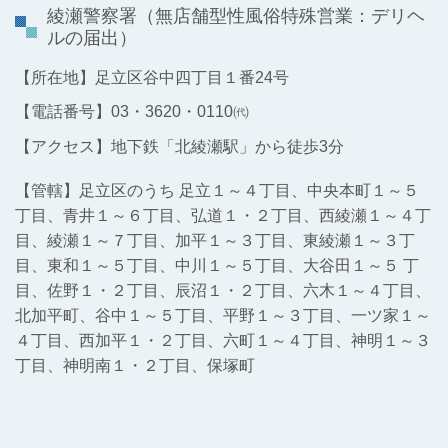
綾瀬警察署
（無店舗型性風俗特殊営業：デリヘ
ルの届出）
【所在地】足立区谷中四丁目１番24号
【電話番号】03・3620・0110㈹
【アクセス】地下鉄「北綾瀬駅」から徒歩3分
【管轄】足立区のうち 足立１～４丁目、中央本町１～５
丁目、青井１～６丁目、弘道１・２丁目、西綾瀬１～４丁
目、綾瀬１～７丁目、加平１～３丁目、東綾瀬１～３丁
目、東和１～５丁目、中川１～５丁目、大谷田１～５ 丁
目、佐野１・２丁目、辰沼１・２丁目、六木１～４丁目、
北加平町、谷中１～５丁目、平野１～３丁目、一ツ家１～
４丁目、西加平１・２丁目、六町１～４丁目、神明１～３
丁目、神明南１・２丁目、保塚町