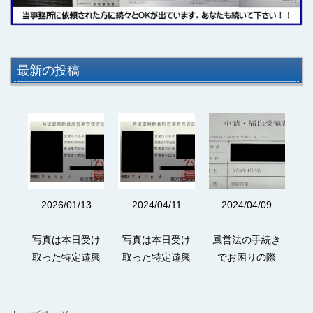
最新の投稿
3
2026/01/13
2024/04/11
2024/04/09
続き
写真は本日受け
写真は本日受け
風営法の手続き
写
際
取った特定遊興
取った特定遊興
でお困りの際
し
政法
飲食店営業の管
飲食店営業の管
は、富岡行政法
の
でお
理者証です。 弊
理者証です。 弊
務事務所までお
す
談く
所は風営法専門
所は風営法専門
気軽にご相談く
専