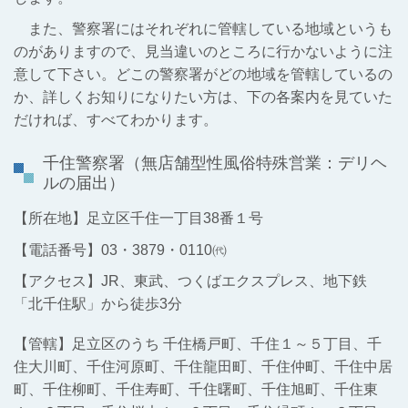
また、警察署にはそれぞれに管轄している地域というも
のがありますので、見当違いのところに行かないように注
意して下さい。どこの警察署がどの地域を管轄しているの
か、詳しくお知りになりたい方は、下の各案内を見ていた
だければ、すべてわかります。
千住警察署
（無店舗型性風俗特殊営業：デリヘ
ルの届出）
【所在地】足立区千住一丁目38番１号
【電話番号】03・3879・0110㈹
【アクセス】JR、東武、つくばエクスプレス、地下鉄
「北千住駅」から徒歩3分
【管轄】足立区のうち 千住橋戸町、千住１～５丁目、千
住大川町、千住河原町、千住龍田町、千住仲町、千住中居
町、千住柳町、千住寿町、千住曙町、千住旭町、千住東