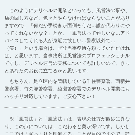
このようにデリヘルの開業といっても、風営法の事や、
店の回し方など、色々とやらなければならないことがあり
ますので、「何だか手続きが面倒そうだ…誰か代わりにや
ってくれないかな？」とか、「風営法って難しいな…アド
バイスしてくれる人が身近に欲しい…警察以外で…
（笑）」という場合は、ぜひ当事務所を頼っていただけれ
ば、と思います。当事務所は風営法のプロフェッショナル
ですし、デリヘル運営の実務についても詳しいので、きっ
とあなたのお役に立てるかと思います。
もちろん、足立区内を管轄している千住警察署、西新井
警察署、竹の塚警察署、綾瀬警察署でのデリヘル開業にも
バッチリ対応しています。ご安心下さい！
※「風営法」と「風適法」は、表現の仕方が微妙に異な
り、この点については、こだわると奥が深いです。しかし
ここでは「ざっくりと理解する」ことが目的ですので、詳